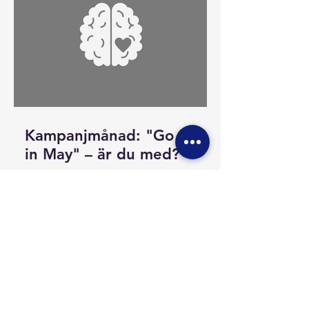
Kampanjmånad: "Go Gray
in May" – är du med?
Maj är fokusmånad för hjärntumörer
och vi tar chansen att höras och
synas lite extra. Du kan kolla in vår
rörelseutmaning i sociala medier och
se fram emot lite fler uppdateringar
här på hemsidan.