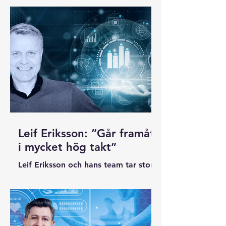
glioblastom, men nytt hopp väcks
för varje månad som går nu.
Forskarvärlden fullkomligen sprutar
ut framsteg och möjligheter, mycket
tack vare ny teknik.
Leif Eriksson: ”Går framåt
i mycket hög takt”
Leif Eriksson och hans team tar stora
steg framåt. Foto: Göteborgs
Universitet, Adobe Stock (montage)
En acceleration är påbörjad mot
målet för forskningen: Ett botemedel
mot glioblastom. Leif Eriksson