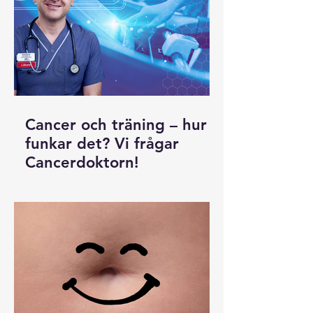
berättar att han och hans team gör
framsteg och hoppas nå kliniska
studier på människa inom 1,5 år.
Uppdatering 2 juni 2026: Vid den
regionala cancerdagen i Stockholm
föreläste Leif Eriksson om sin
forskning. På tåget på vägen dit
Cancer och träning – hur
hade han fått en
funkar det? Vi frågar
Cancerdoktorn!
En hälsosam livsstil med mycket
rörelse gör oss generellt mer
motståndskraftiga mot sjukdomar.
Men hur funkar det med träning när
man redan har cancer? Vi reder ut,
tillsammans med ”Cancerdoktorn”,
Robel Malki.