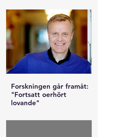
från många har vi nu tillsammans fått
ihop 257 942 kronor*. Det är pengar
som kommer att gå oavkortat till
Leif Erikssons forskning på ett
botemedel mot glioblastom.
Forskningen går framåt:
"Fortsatt oerhört
lovande"
Leif Eriksson och hans team har gjort
vissa framsteg i sina studier. Ett
bidrag från Cancerfonden har
kommit in och stora investerare har...