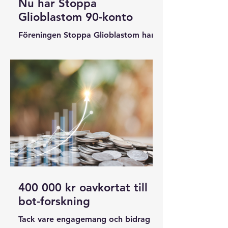
Nu har Stoppa
Glioblastom 90-konto
Föreningen Stoppa Glioblastom har
ansökt om 90-konto hos Svensk
Insamlingskontroll, och i början av
oktober 2025 godkändes det.
400 000 kr oavkortat till
bot-forskning
Tack vare engagemang och bidrag