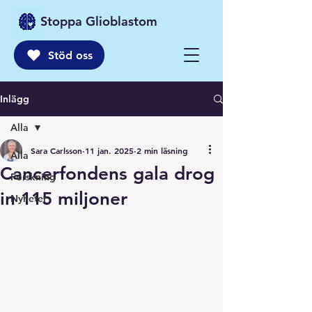
Stoppa Glioblastom
Stöd oss
Inlägg
Alla
Sara Carlsson
11 jan. 2025
2 min läsning
Alla
Cancerfondens gala drog
Forskning
in 115 miljoner
Nyheter