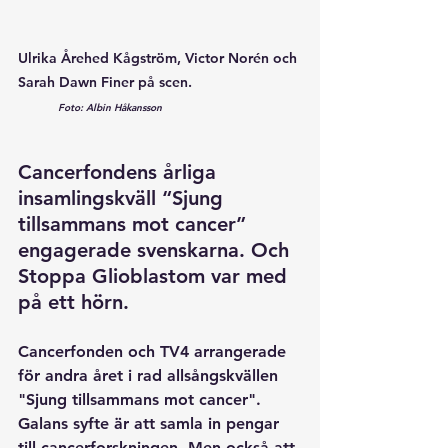
Ulrika Årehed Kågström, Victor Norén och 
Sarah Dawn Finer på scen. 			
Foto: Albin Håkansson
Cancerfondens årliga 
insamlingskväll “Sjung 
tillsammans mot cancer” 
engagerade svenskarna. Och 
Stoppa Glioblastom var med 
på ett hörn.
Cancerfonden och TV4 arrangerade 
för andra året i rad allsångskvällen 
"Sjung tillsammans mot cancer". 
Galans syfte är att samla in pengar 
till cancerforskningen. Men också att 