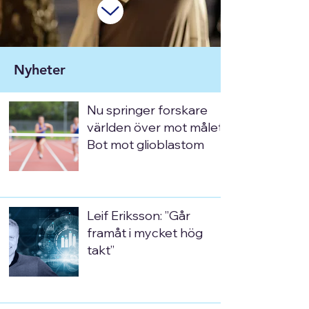
Nyheter
Nu springer forskare
världen över mot målet:
Bot mot glioblastom
Leif Eriksson: ”Går
framåt i mycket hög
takt”