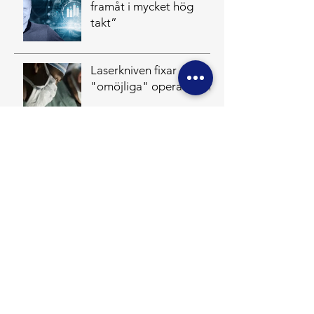
framåt i mycket hög
takt”
Laserkniven fixar
"omöjliga" operationer
Fler artiklar
Stoppa Glioblastom
Stöd oss
Godkänd av Svensk Insamlingskontroll
Stöd Oss
Om Glioblastom
Forskning
Om oss