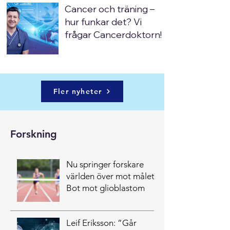
Cancer och träning –
hur funkar det? Vi
frågar Cancerdoktorn!
Fler nyheter
Forskning
Nu springer forskare
världen över mot målet:
Bot mot glioblastom
Leif Eriksson: ”Går